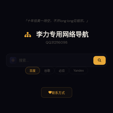
「十年信奥一场空，不开long long见祖宗。」
李力专用网络导航
QQ312116098
Yandex
百度
谷歌
必应
联系方式